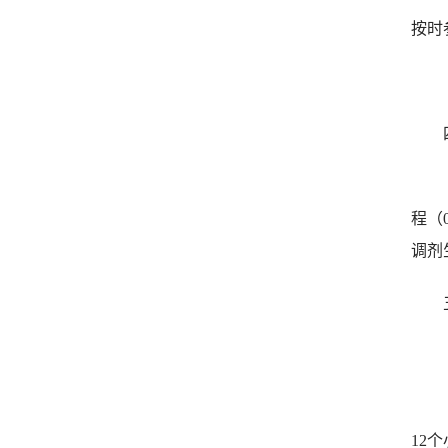
按时
程
（
调剂
12
个