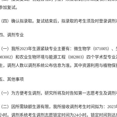
参加复试。
（四）
确认拟录取。复试结束后，拟录取的考生须及时登录调剂
四、调剂专业
（一）我所
202
3
年生源紧缺专业主要有：
微生物学
（
071005
）
、
083002
）和农业生物环境与能源工程（
082803
）四个学术型专业
生
，调剂人数以调剂系统公布信息为准。其中资源
利用与植物保
五、其他事项
（一）为方便考生调剂，研究所将及时告知第一志愿考生及调剂
（二）因所需缺额生源有限，我所接收调剂考生时间
拟
为：
2023
小时。调剂系统考生调剂志愿锁定时
间为
24
小时。锁定时间到达