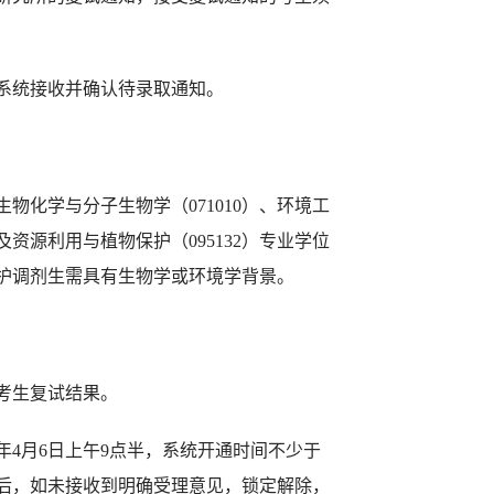
系统接收并确认待录取通知。
生物化学与分子生物学
（
071010
）
、环境工
及资源
利用与植物保护
（
095132
）专业学位
护
调剂生需具有
生物学或环境学背景。
考生复试结果。
年
4
月
6
日上午
9
点半
，系统开通时间不少于
后，如未接收到明确受理意见，锁定解除，