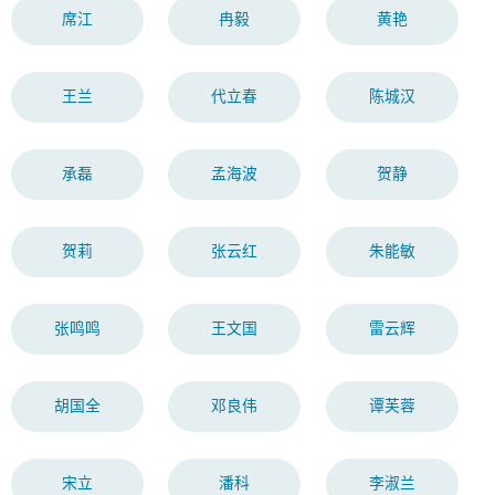
席江
冉毅
黄艳
王兰
代立春
陈城汉
承磊
孟海波
贺静
贺莉
张云红
朱能敏
张鸣鸣
王文国
雷云辉
胡国全
邓良伟
谭芙蓉
宋立
潘科
李淑兰