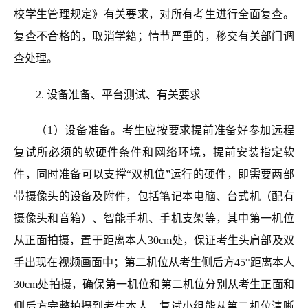
校学生管理规定》有关要求，对所有考生进行全面复查。
复查不合格的，取消学籍；情节严重的，移交有关部门调
查处理。
2
.
设备
准备
、
平台测试
、
有关要求
（1）
设备准备
。
考生应按要求提前准备好参加远程
复试所必须的软硬件条件和网络环境，提前安装指定软
件，同时准备可以支撑“双机位”运行的硬件，即
需要
两部
带摄像头的设备及附件，包括笔记本电脑、台式机（配有
摄像头和音箱）、智能手机、手机支架等，其中第一机位
从正面拍摄，置
于
距离本人30cm处，保证考生头肩部及双
手出现在视频画面中
；
第二机位从考生侧后方45°距离本人
30cm处拍摄，确保第一机位
和第二机位分别从考生正面和
侧后方完整拍摄到考生本人、复试小组能
从第二机位清晰