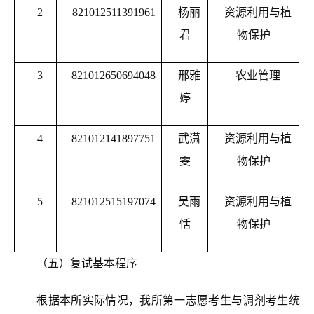
2
821012511391961
杨丽
资源利用与植
君
物保护
3
821012650694048
邢
雅
农业管理
婷
4
821012141897751
武潇
资源利用与植
雯
物保护
5
821012515197074
吴雨
资源利用与植
恬
物保护
（
五
）复试基本程序
根据本所实际情况，我所
第一
志愿考生
与
调剂
考生统