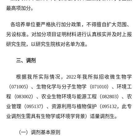
最高项加分。
各培养单位要严格执行加分政策，不得擅自扩大范围、
另设标准。对加分项目证明材料进行认真核实并及时上报
研究生院，以研究生院核对
名单
为准。
三
、调剂
根据我所实际情况，202
2
年我所拟招收微生物学
（071005）
、生物化学与分子生物学
（071010）
、环境工
程
（083002）
、
农业生物环境与能源工程
（082803）、
农
业管理（095137）
、
资源
利用与植物保护
（095132
，此专
业
调剂生需具有
生物学或环境学背景
）
适量调剂生。
（一）调剂基本原则