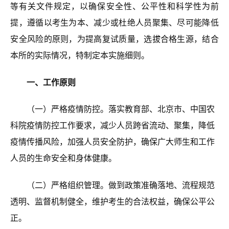
等
有关文件
规定
，以确保安全性、公平性和科学性为前
提，遵循以考生
为本、减少或杜绝人员聚集、尽可能降低
安全风险的原则，
为提高复试质量，选拔合格生源，结合
本所的实际情况，特制定
本
实施
细则
。
一、工作原则
（一）严格
疫情防控
。
落实教育部、北京市、中国农
科院疫情防控工作要求，减少人员
跨省流动
、
聚集，降低
疫情传播
风险，加强
人员
安全防护，确保广大师生和工作
人员的生命安全和身体健康。
（二）严格组织管理
。
做到政策
准确落地
、流程规范
透明
、监督机制健全，维护考生的合法权益，确保公平公
正。