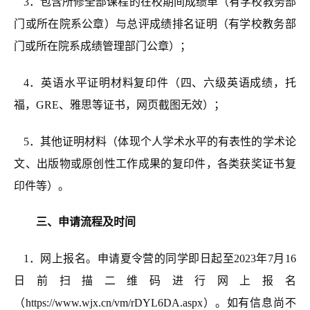
3
．
包含所修全部课程的
在校期间成绩单（有学校教务部
门或所在院系公章）
与总评成绩排名证明
（有学校教务部
门或所在院系
成绩管理部门
公章）；
4．
英语水平证明材料复印件
（
四、六级英语成绩，托
福，GRE、雅思等证书，
网页截图无效）
；
5．
其他证明材料（体现个人学术水平的有表性的学术论
文、出版物或原创性工作成果的复印件，各类获奖证书复
印件等）
。
三、申请流程及时间
1．网上报名。
申请夏令营的同学即日起至2023年7月
16
日前扫描
二维码进行
网上报名
（
https://www.wjx.cn/vm/rDYL6DA.aspx
）
。如有信息尚不