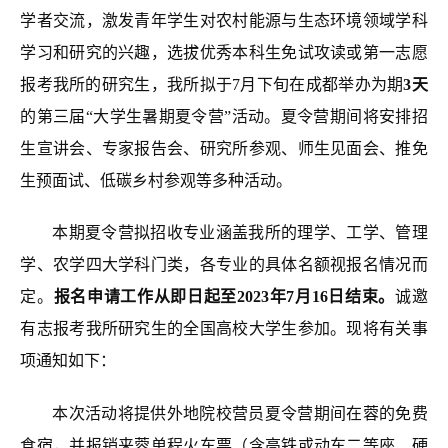
学者交流，激发青年学生对农村能源与生态环境领域学科
学习和研究的兴趣，选拔优秀本科生免试攻读或第一志愿
报考我所的研究生，我所拟于7月下旬在成都举办为期
3天
的第三届“大学生暑期夏令营”活动。夏令营期间将安排招
生宣讲会、专家报告会、研究所参观、
师生见面会
、
推免
生预面试
、低碳乡村参观
等多种活动
。
本期夏令营拟招收专业涵盖我所的理学、工学、管理
学、农学四大学科门类，各专业的具体名额视报名情况而
定。
报名申请工作从即日起至20
23
年
7
月
16
日结束。
诚邀
有志报考我所研究生的全国高校大学生参加。现将有关事
项通知如下：
本次活动将提供外地院校营员夏令营期间在蓉的免费
食宿，并报销来蓉单程火车票（含高铁或动车二等座、硬