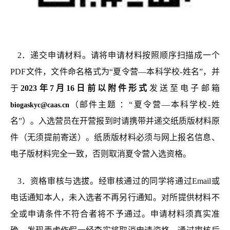
2
．
递交申请材料。请将申请材料
按照顺序扫描成一个
PDF文件，文件命名格式为
“夏令营—本科学校-姓名”
，并
于
2023年7月
16
日
前以附件形式
发送至
电子邮箱
（邮件主题 ：“夏令营—本科学校-姓
biogaskyc@caas.cn
名”）
。
入选营员在开营报到时请携带并递交纸质
版材料
原
件（无须提前寄送）。纸质
版材料
必须与网上报名信息、
电子版材料完全一致，否则取消夏令营入选资格。
3
．资格审核与选拔。经审核通过的同学将通过Email
或
电话
通知
本人
，未入选者不再另行通知
。对所提供材料不
全或申请条件不符合者将不予通过。
申请材料须真实准