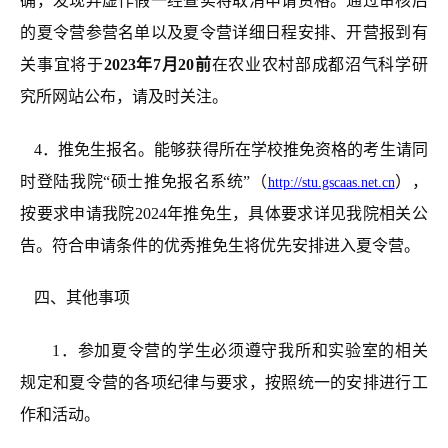
确，发现弄虚作假一经查实将取消申请资格。
通过审核后
的夏令营参营名单以及夏令营详细日程安排、开营报到有
关事宜将于
2023
年
7
月
20
前
在农业
农村
部
成都
沼气科学研
究所网站公布，请及时关注。
4
．推免生报名。能够获得所在
学校推免资格
的考生请同
时登陆我院“硕士推免报名系统”（
），
http://stu.gscaas.net.cn
按要求申请我院20
24
年推免生，具体要求详见我院相关公
告。符合申请条件的优秀推免生将优先安排进入夏令营。
四、其他事项
1．参加夏令营的学生必须遵守我所和实验室的相关
规定和夏令营的各项纪律与要求，按照统一的安排进行工
作和活动
。