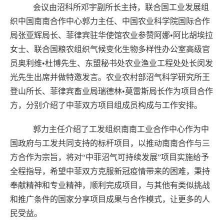
会议由沼科所邓宇副所长主持，联合国工业发展组
织中国南南合作中心郭力主任、中国农业科学院国际合作
局张亚辉局长、菲律宾驻华使馆农业参赞阿娜•阿比胡埃拉
女士、联合国粮农组织气候变化生物多样性办公室高级官
员奥利维•杜博先生、东盟秘书处农业渔业工程处处长闵发
光先生出席并做特邀发言。农业农村部沼气科学研究所王
登山所长、菲律宾畜业局瑞德林•莫雷斯局长作为项目合作
方，分别介绍了中菲双方项目组成员构成与工作安排。
郭力主任介绍了工发组织南南工业合作中心作为中
国政府与工发共同支持的标杆项目，以推动南南合作与三
方合作为宗旨，将对“中菲沼气可持续发展”项目实施给予
全程指导，希望中菲双方克服新冠疫情带来的困难，秉持
奉献精神和专业精神，顺利完成项目，与其他有类似挑战
和推广条件的国家分享项目成果与合作模式，让更多的人
民受益。