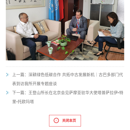
上一篇：
深耕绿色低碳合作 共拓中古发展新机｜古巴多部门代
表到访我所开展专题座谈
下一篇：
王登山所长在北京会见萨摩亚驻华大使塔普萨拉伊•特
里•托欧玛塔
关闭本页