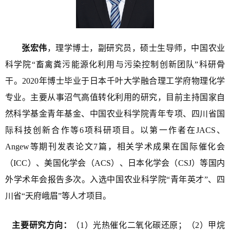
张宏伟
，
理学博士，
副研究员
，
硕士生导师
，
中国农业
科学院
“畜禽粪污能源化利用与污染控制创新团队”科研骨
干。
2
020
年博士毕业于日本千叶大学
融合理工学府
物理化学
专业
。
主要
从事沼气高值转化利用
的
研究
，
目前
主持国家自
然科学基金青年基金、中国农业科学院青年专项、四川省
国
际科技创新合作等6项科研项目。以第一作者在JACS、
Angew
等期刊发表论文7篇
，
相关学术成果在国际催化会
（ICC）、美国化学会（ACS）、日本化学会（CSJ）等国内
外学术年会报告多次。入选中国农业科学院“青年英才”、四
川省“天府峨眉”等人才项目。
主要研究方向：
（1）
光热催化二氧化碳还原；（2）甲烷