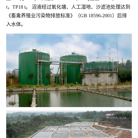
t
，
TP18 t
。
沼液经过氧化塘、人工湿地、沙滤池处理达到
《畜禽养殖业污染物排放标准》（
GB 18596-2001
）后排
入水体。