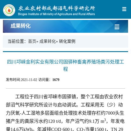
成果转化
当前位置：
首页
»
成果转化
» 转化案例
四川邛崃金利实业有限公司固驿种畜禽养殖场粪污处理工
程
发布时间:
2021-11-02
访问量：
1679
工程位于四川省邛崃市固驿镇，整个工程由农业农村
部沼气科学研究所设计与启动调试。工程采用无（少）动
力厌氧
-
人工湿地多层面组合处理技术处理存栏约
7000
头生
3
猪产生的粪尿污水约
120 t/d
，年产沼气约
9.1
万
m
，年发电
量
14.6
万
kWh
。年减排
COD 600 t
，
CO
当量
1500 t
，
TN 29
2