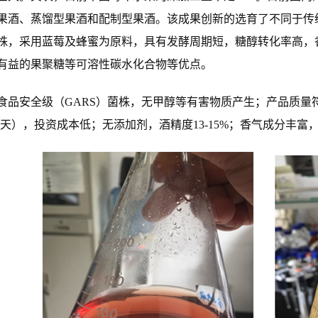
果酒、蒸馏型果酒和配制型果酒。该成果创新的选育了不同于传
株，采用蓝莓及蜂蜜为原料，具有发酵周期短，糖醇转化率高，
有益的果聚糖等可溶性碳水化合物等优点。
食品安全级（GARS）菌株，无甲醇等有害物质产生；产品质量符合NY
-6天），投资成本低；无添加剂，酒精度13-15%；香气成分丰